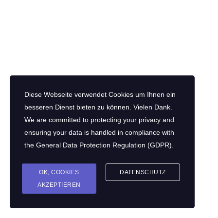
AKTUELLES
Teambuilding, das verbindet – und schmeckt!
Pizza-Teamevent
Effektiver arbeiten
Diese Webseite verwendet Cookies um Ihnen ein
besseren Dienst bieten zu können. Vielen Dank.
Ihr Weg zum Pizza-Teamevent:
We are committed to protecting your privacy and
HUDU PIZZA STUDIO
ensuring your data is handled in compliance with
HUNGER & DURST Brasserie
the
General Data Protection Regulation (GDPR)
.
OK, COOKIES
DATENSCHUTZ
AKZEPTIEREN
© 2026
Hailka Proske · TRAINING | COACHING | MODERATION