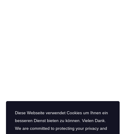
SERVICE
Kontakt
Links
Datenschutzerklärung
Impressum
AKTUELLES
Teambuilding, das verbindet – und schmeckt!
Pizza-Teamevent
Effektiver arbeiten
Diese Webseite verwendet Cookies um Ihnen ein
besseren Dienst bieten zu können. Vielen Dank.
Ihr Weg zum Pizza-Teamevent:
We are committed to protecting your privacy and
HUDU PIZZA STUDIO